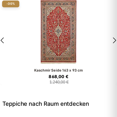
-30%
Kaschmir Seide
163 x 93 cm
868,00 €
1.240,00 €
Teppiche nach Raum entdecken
→
Wohnzimmer
→
Schlafzimmer
→
Esszimmer