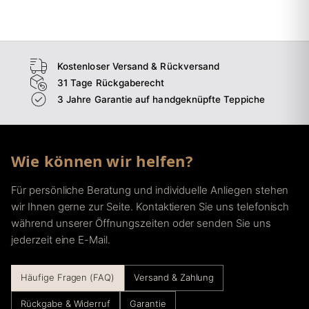
→
Esszimmer
→
Flur
Kostenloser Versand & Rückversand
31 Tage Rückgaberecht
3 Jahre Garantie auf handgeknüpfte Teppiche
Wie können wir helfen?
Für persönliche Beratung und individuelle Anliegen stehen
wir Ihnen gerne zur Seite. Kontaktieren Sie uns telefonisch
während unserer Öffnungszeiten oder senden Sie uns
jederzeit eine E-Mail.
Häufige Fragen (FAQ)
Versand & Zahlung
Rückgabe & Widerruf
Garantie