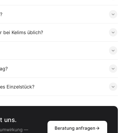
?
 bei Kelims üblich?
tag?
es Einzelstück?
t uns.
Beratung anfragen
Raumwirkung —