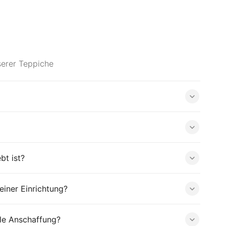
serer Teppiche
bt ist?
iner Einrichtung?
le Anschaffung?