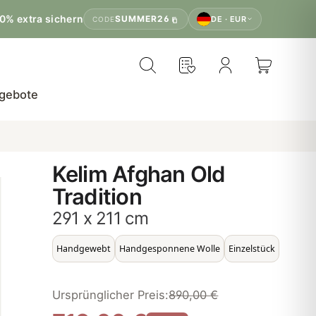
0% extra sichern
SUMMER26
DE · EUR
CODE
gebote
Kelim Afghan Old
Tradition
291 x 211 cm
Handgewebt
Handgesponnene Wolle
Einzelstück
Ursprünglicher Preis:
890,00 €