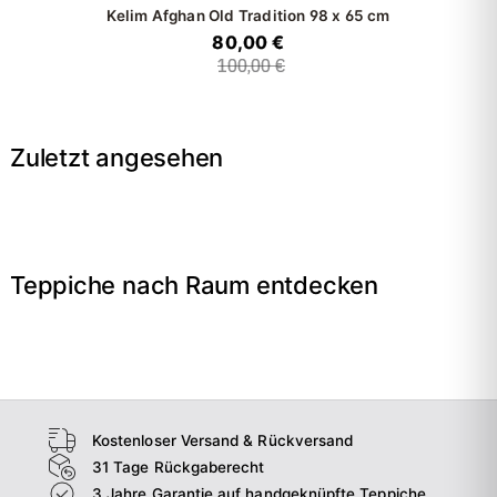
Kelim Afghan Old Tradition
98 x 65 cm
80,00 €
100,00 €
Zuletzt angesehen
Teppiche nach Raum entdecken
→
Wohnzimmer
→
Schlafzimmer
→
Esszimmer
→
Flur
Kostenloser Versand & Rückversand
31 Tage Rückgaberecht
3 Jahre Garantie auf handgeknüpfte Teppiche