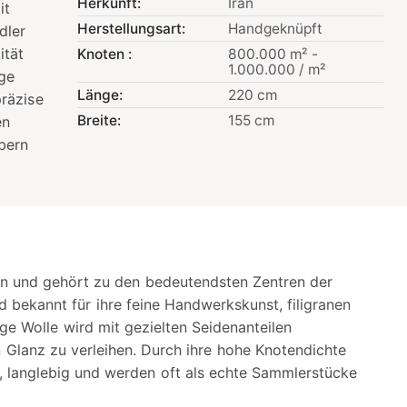
Herkunft:
Iran
it
Herstellungsart:
Handgeknüpft
dler
ität
Knoten :
800.000 m² -
1.000.000 / m²
ige
Länge:
220 cm
präzise
Breite:
155 cm
en
bern
iran und gehört zu den bedeutendsten Zentren der
 bekannt für ihre feine Handwerkskunst, filigranen
e Wolle wird mit gezielten Seidenanteilen
Glanz zu verleihen. Durch ihre hohe Knotendichte
l, langlebig und werden oft als echte Sammlerstücke