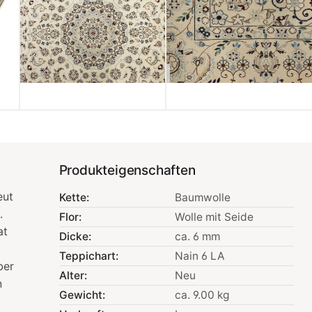
Produkteigenschaften
eut
Kette:
Baumwolle
.
Flor:
Wolle mit Seide
at
Dicke:
ca. 6 mm
Teppichart:
Nain 6 LA
ber
Alter:
Neu
n
Gewicht:
ca. 9.00 kg