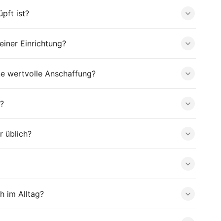
pft ist?
iner Einrichtung?
ne wertvolle Anschaffung?
?
r üblich?
h im Alltag?