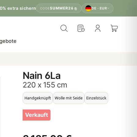
0% extra sichern
SUMMER26
DE · EUR
CODE
gebote
Nain 6La
220 x 155 cm
Handgeknüpft
Wolle mit Seide
Einzelstück
Verkauft