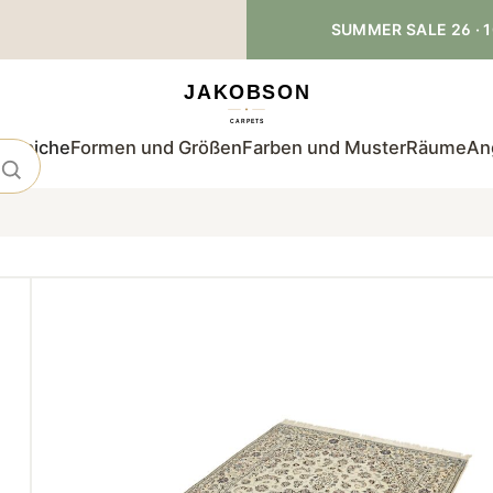
SUMMER SALE 26 · 1
teppiche
Formen und Größen
Farben und Muster
Räume
An