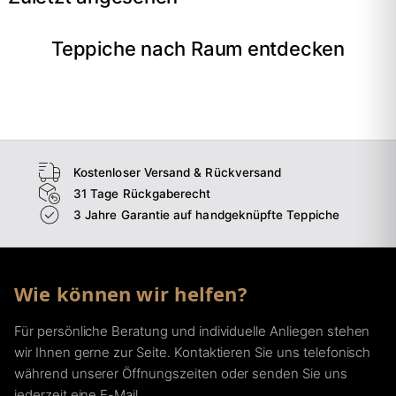
Teppiche nach Raum entdecken
→
Wohnzimmer
→
Schlafzimmer
→
Esszimmer
→
Flur
Kostenloser Versand & Rückversand
31 Tage Rückgaberecht
3 Jahre Garantie auf handgeknüpfte Teppiche
Wie können wir helfen?
Für persönliche Beratung und individuelle Anliegen stehen
wir Ihnen gerne zur Seite. Kontaktieren Sie uns telefonisch
während unserer Öffnungszeiten oder senden Sie uns
jederzeit eine E-Mail.