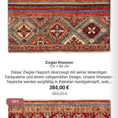
Ziegler Khorjeen
125 x 86 cm
Dieser Ziegler-Teppich überzeugt mit seiner lebendigen
Farbpalette und einem zeitgemäßen Design. Unsere Khorjeen-
Teppiche werden sorgfältig in Pakistan handgeknüpft, wobei
384,00 €
die reinen Naturfarben und die erstklassige Schafswolle aus
Afghanistan stammen. Die verspielten Muster, insbesondere
480,00 €
die floralen Motive, sind kunstvoll integriert. Trotz seiner
lebhaften Farben strahlt dieser Teppich eine beruhigende
-20%
Aura aus und verleiht jedem Raum eine belebende
Atmosphäre.