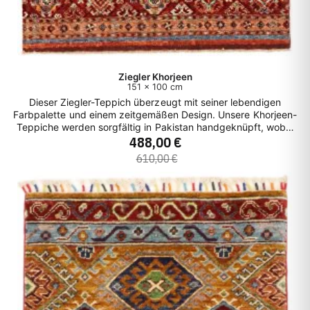
Ziegler Khorjeen
151 x 100 cm
Dieser Ziegler-Teppich überzeugt mit seiner lebendigen
Farbpalette und einem zeitgemäßen Design. Unsere Khorjeen-
Teppiche werden sorgfältig in Pakistan handgeknüpft, wobei
488,00 €
die reinen Naturfarben und die erstklassige Schafswolle aus
Afghanistan stammen. Die verspielten Muster, insbesondere
610,00 €
die floralen Motive, sind kunstvoll integriert. Trotz seiner
lebhaften Farben strahlt dieser Teppich eine beruhigende
Aura aus und verleiht jedem Raum eine belebende
Atmosphäre.