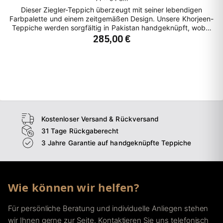
Dieser Ziegler-Teppich überzeugt mit seiner lebendigen
Farbpalette und einem zeitgemäßen Design. Unsere Khorjeen-
Teppiche werden sorgfältig in Pakistan handgeknüpft, wobei
285,00 €
die reinen Naturfarben und die erstklassige Schafswolle aus
Afghanistan stammen. Die verspielten Muster, insbesondere
die floralen Motive, sind kunstvoll integriert. Trotz seiner
lebhaften Farben strahlt dieser Teppich eine beruhigende
Aura aus und verleiht jedem Raum eine belebende
Atmosphäre.
Kostenloser Versand & Rückversand
31 Tage Rückgaberecht
3 Jahre Garantie auf handgeknüpfte Teppiche
Wie können wir helfen?
Für persönliche Beratung und individuelle Anliegen stehen
wir Ihnen gerne zur Seite. Kontaktieren Sie uns telefonisch