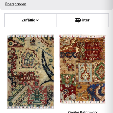
Überspringen
Farbe
Zufällig
Filter
Form
Kette
Flor
Dicke
Teppichart
Herkunft
Herstellungsart
Ziegler Patchwork