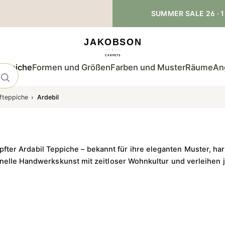
SUMMER SALE 26 · 1
teppiche
Formen und Größen
Farben und Muster
Räume
An
fteppiche
Ardebil
ter Ardabil Teppiche – bekannt für ihre eleganten Muster, h
onelle Handwerkskunst mit zeitloser Wohnkultur und verleihen