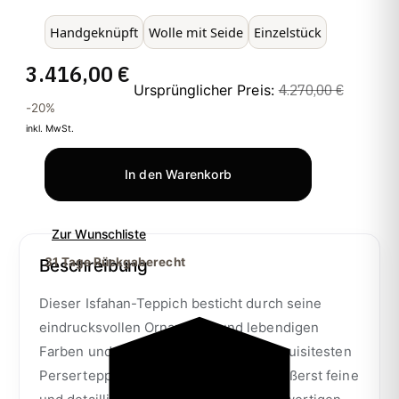
Handgeknüpft
Wolle mit Seide
Einzelstück
3.416,00 €
4.270,00 €
Ursprünglicher Preis:
-20%
inkl. MwSt.
In den Warenkorb
Zur Wunschliste
31 Tage Rückgaberecht
Beschreibung
Dieser Isfahan-Teppich besticht durch seine
eindrucksvollen Ornamente und lebendigen
Farben und zählt zweifellos zu den exquisitesten
Perserteppichen auf dem Markt. Die äußerst feine