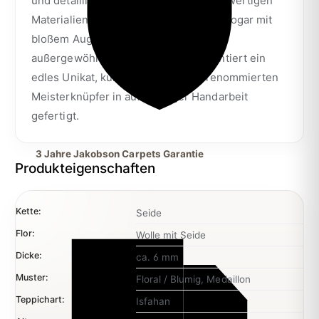
und detaillierte Verarbeitung aus hochwertigen
Materialien ermöglicht es, die Knoten sogar mit
bloßem Auge zu erkennen. Dieses
außergewöhnliche Exemplar repräsentiert ein
edles Unikat, kunstvoll von einem renommierten
Meisterknüpfer in aufwendiger Handarbeit
gefertigt.
3 Jahre Jakobson Carpets Garantie
Produkteigenschaften
Kette:
Seide
Flor:
Wolle mit Seide
Dicke:
ca. 6 mm
Muster:
Floral / Blumig
, Medaillon
Teppichart:
Isfahan