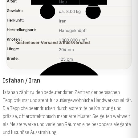
Alter:
Neu
Gewicht:
ca. 8.00 kg
Herkunft:
Iran
Herstellungsart:
Handgeknüpft
Knoten :
1.000.000 / m²
Kostenloser Versand & Rückversand
Länge:
204 cm
Breite:
125 cm
Isfahan / Iran
Isfahan zählt zu den bedeutendsten Zentren der persischen
Teppichkunst und steht für außergewöhnliche Handwerksqualität.
Die Teppiche beeindrucken durch extrem feine Knüpfung und
präzise, oft architektonisch inspirierte Muster. Sie gelten weltweit
als Meisterwerke und verleihen Räumen eine besonders elegante
und luxuriöse Ausstrahlung.