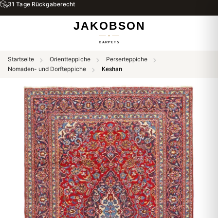
31 Tage Rückgaberecht
Startseite
Orientteppiche
Perserteppiche
Nomaden- und Dorfteppiche
Keshan