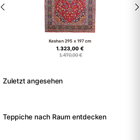
Keshan
295 x 197 cm
1.323,00 €
1.470,00 €
Zuletzt angesehen
Teppiche nach Raum entdecken
→
Wohnzimmer
→
Schlafzimmer
→
Esszimmer
→
Flur