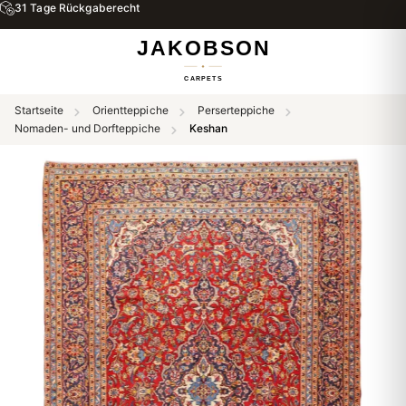
31 Tage Rückgaberecht
Startseite
Orientteppiche
Perserteppiche
Nomaden- und Dorfteppiche
Keshan