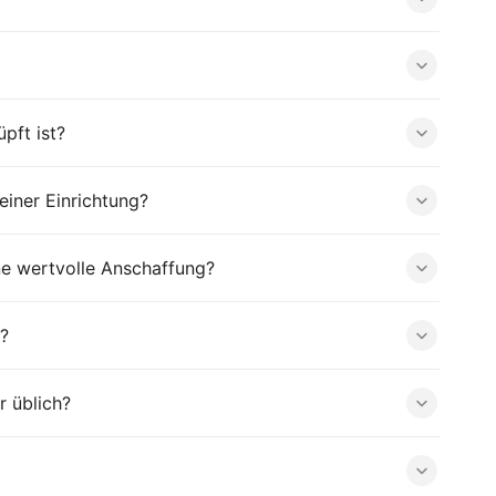
pft ist?
iner Einrichtung?
ne wertvolle Anschaffung?
?
r üblich?