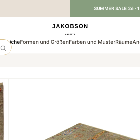
SUMMER SALE 26 · 1
teppiche
Formen und Größen
Farben und Muster
Räume
An