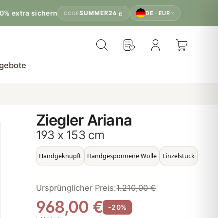
0% extra sichern
SUMMER26
DE · EUR
CODE
gebote
Ziegler Ariana
193 x 153 cm
Handgeknüpft
Handgesponnene Wolle
Einzelstück
Ursprünglicher Preis:
1.210,00 €
968,00 €
-20%