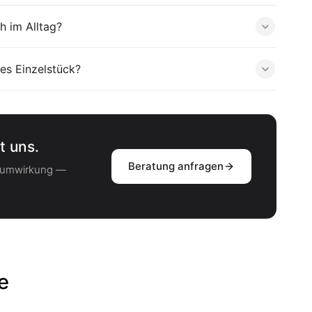
h im Alltag?
es Einzelstück?
t uns.
Beratung anfragen
Raumwirkung —
e