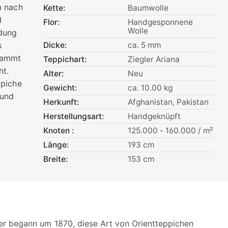
n nach
Kette:
Baumwolle
d
Flor:
Handgesponnene
Wolle
ndung
s
Dicke:
ca. 5 mm
stammt
Teppichart:
Ziegler Ariana
ht.
Alter:
Neu
ppiche
Gewicht:
ca. 10.00 kg
 und
Herkunft:
Afghanistan
, Pakistan
Herstellungsart:
Handgeknüpft
Knoten :
125.000 - 160.000 / m²
Länge:
193 cm
Breite:
153 cm
er begann um 1870, diese Art von Orientteppichen