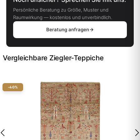
Persönliche Beratung zu Größe, Muster und
Raumwirkung — kostenlos und unverbindlich.
Beratung anfragen
Vergleichbare Ziegler-Teppiche
-40%