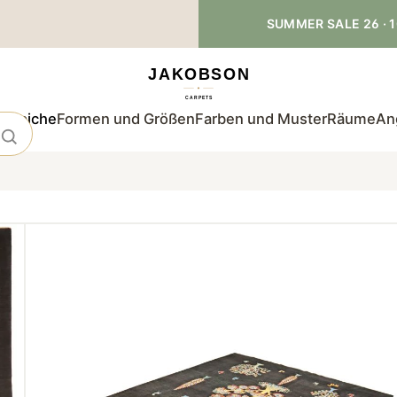
SUMMER SALE 26 · 1
teppiche
Formen und Größen
Farben und Muster
Räume
An