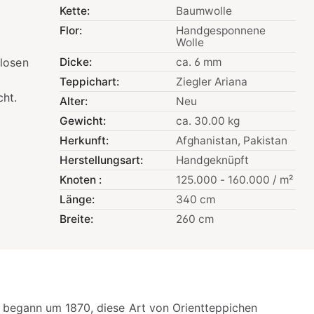
Kette:
Baumwolle
Flor:
Handgesponnene
Wolle
tlosen
Dicke:
ca. 6 mm
Teppichart:
Ziegler Ariana
ht.
Alter:
Neu
Gewicht:
ca. 30.00 kg
Herkunft:
Afghanistan
, Pakistan
Herstellungsart:
Handgeknüpft
Knoten :
125.000 - 160.000 / m²
Länge:
340 cm
Breite:
260 cm
 begann um 1870, diese Art von Orientteppichen