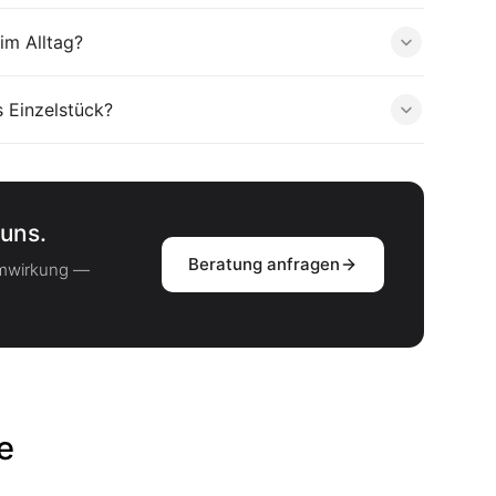
im Alltag?
s Einzelstück?
uns.
Beratung anfragen
umwirkung —
e