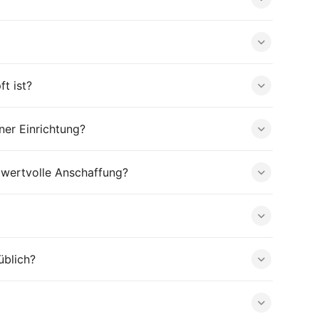
t ist?
er Einrichtung?
 wertvolle Anschaffung?
üblich?