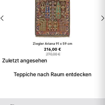
Ziegler Ariana
91 x 59 cm
216,00 €
270,00 €
Zuletzt angesehen
Teppiche nach Raum entdecken
→
Wohnzimmer
→
Schlafzimmer
→
Esszimmer
→
Flur