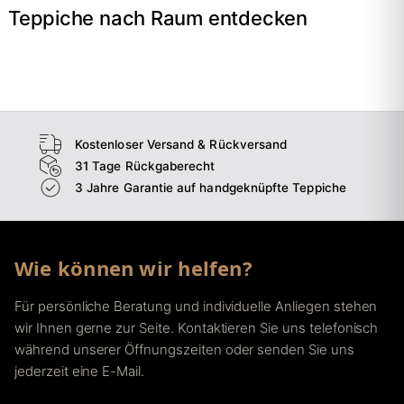
Teppiche nach Raum entdecken
→
Wohnzimmer
→
Schlafzimmer
→
Esszimmer
→
Flur
Kostenloser Versand & Rückversand
31 Tage Rückgaberecht
3 Jahre Garantie auf handgeknüpfte Teppiche
Wie können wir helfen?
Für persönliche Beratung und individuelle Anliegen stehen
wir Ihnen gerne zur Seite. Kontaktieren Sie uns telefonisch
während unserer Öffnungszeiten oder senden Sie uns
jederzeit eine E-Mail.