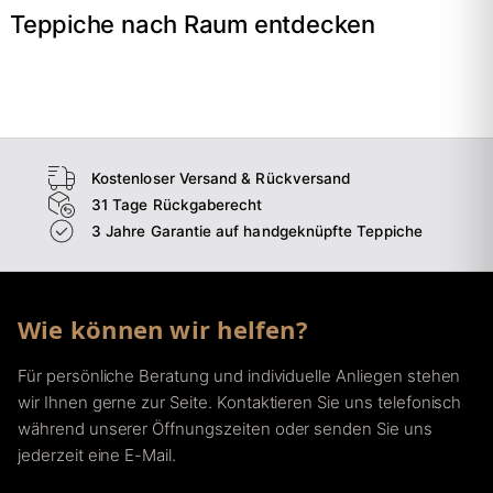
Teppiche nach Raum entdecken
→
Wohnzimmer
→
Schlafzimmer
→
Esszimmer
→
Flur
Kostenloser Versand & Rückversand
31 Tage Rückgaberecht
3 Jahre Garantie auf handgeknüpfte Teppiche
Wie können wir helfen?
Für persönliche Beratung und individuelle Anliegen stehen
wir Ihnen gerne zur Seite. Kontaktieren Sie uns telefonisch
während unserer Öffnungszeiten oder senden Sie uns
jederzeit eine E-Mail.