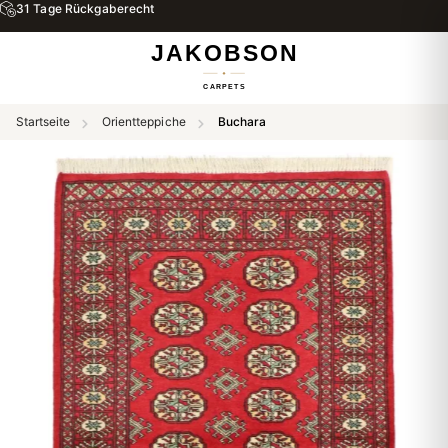
31 Tage Rückgaberecht
Startseite
Orientteppiche
Buchara