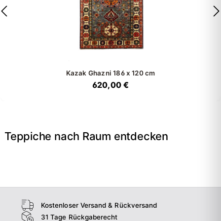
Kazak Ghazni
186 x 120 cm
620,00 €
Teppiche nach Raum entdecken
→
Wohnzimmer
→
Schlafzimmer
→
Esszimmer
→
Flur
Kostenloser Versand & Rückversand
31 Tage Rückgaberecht