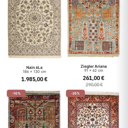
Ziegler Ariana
Nain 6La
91 x 62 cm
186 x 130 cm
261,00 €
1.985,00 €
290,00 €
-10%
-25%