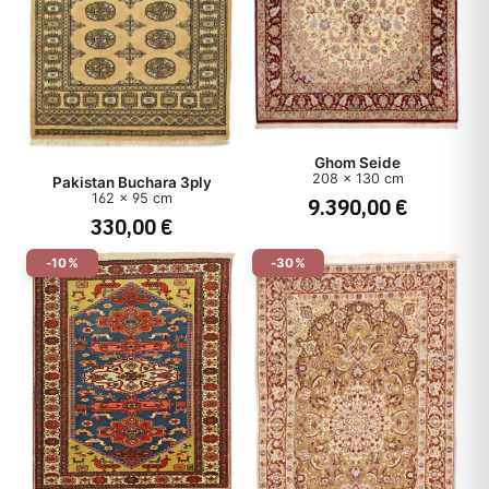
Ghom Seide
208 x 130 cm
Pakistan Buchara 3ply
162 x 95 cm
9.390,00 €
330,00 €
-10%
-30%