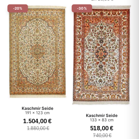
-20%
-30%
Kaschmir Seide
191 x 123 cm
Kaschmir Seide
1.504,00 €
133 x 83 cm
518,00 €
1.880,00 €
740,00 €