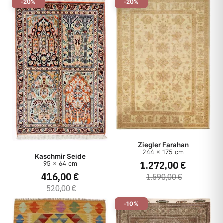
-20%
-20%
Ziegler Farahan
244 x 175 cm
Kaschmir Seide
1.272,00 €
95 x 64 cm
416,00 €
1.590,00 €
520,00 €
-10%