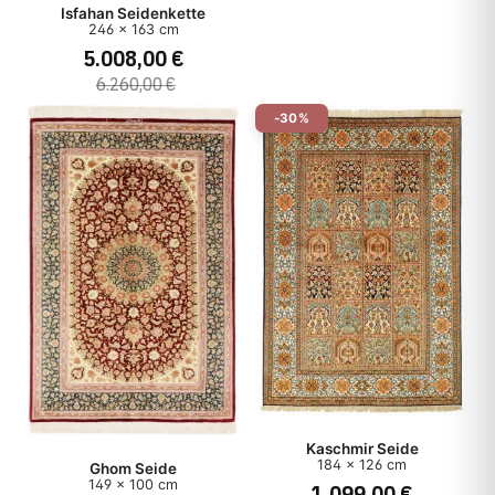
Isfahan Seidenkette
246 x 163 cm
5.008,00 €
6.260,00 €
-30%
Kaschmir Seide
184 x 126 cm
Ghom Seide
149 x 100 cm
1.099,00 €