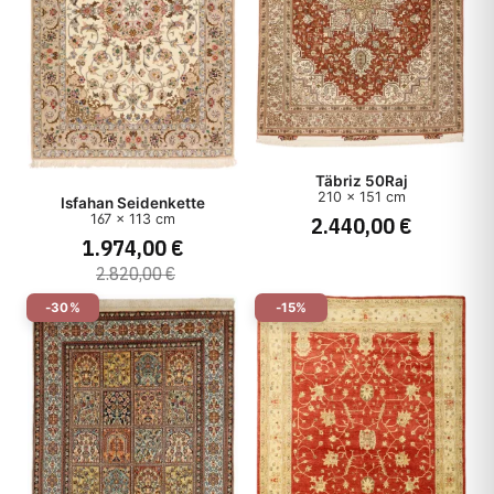
Täbriz 50Raj
210 x 151 cm
Isfahan Seidenkette
2.440,00 €
167 x 113 cm
1.974,00 €
2.820,00 €
-30%
-15%