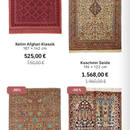
Kelim Afghan Klassik
187 x 142 cm
525,00 €
750,00 €
Kaschmir Seide
196 x 122 cm
1.568,00 €
1.960,00 €
-20%
-30%