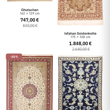
Ghutschan
162 x 129 cm
747,00 €
830,00 €
Isfahan Seidenkette
175 x 108 cm
1.848,00 €
2.640,00 €
-30%