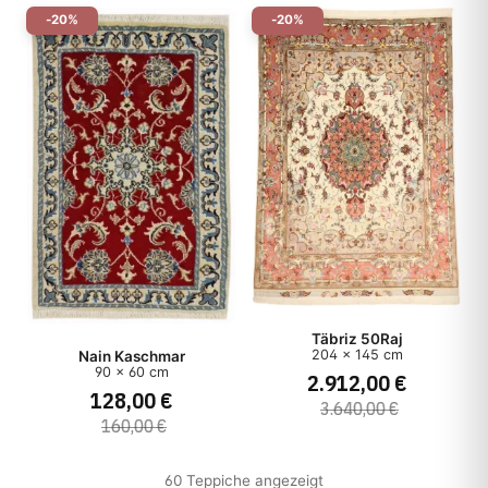
-20%
-20%
Täbriz 50Raj
204 x 145 cm
Nain Kaschmar
90 x 60 cm
2.912,00 €
128,00 €
3.640,00 €
160,00 €
60 Teppiche angezeigt