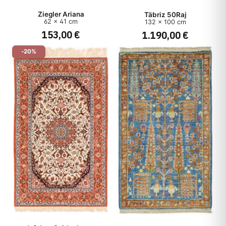
Ziegler Ariana
Täbriz 50Raj
62 x 41 cm
132 x 100 cm
153,00 €
1.190,00 €
-20%