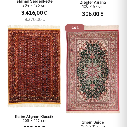
Isfahan Seidenkette
Ziegler Ariana
204 x 125 cm
100 x 57 cm
3.416,00 €
306,00 €
4.270,00 €
-30%
Kelim Afghan Klassik
205 x 122 cm
Ghom Seide
204 x 132 cm