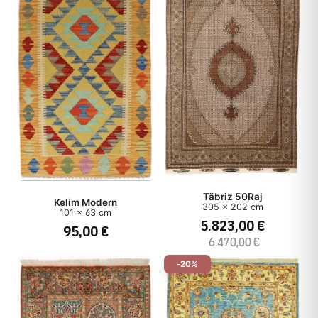
Täbriz 50Raj
Kelim Modern
305 x 202 cm
101 x 63 cm
5.823,00 €
95,00 €
6.470,00 €
-20%