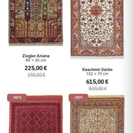
Ziegler Ariana
88 x 60 cm
225,00 €
Kaschmir Seide
132 x 79 cm
250,00 €
615,00 €
820,00 €
-30%
-20%