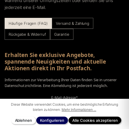
während unserer Öffnungszeiten oder senden Sie uns
jederzeit eine E-Mail.
Häufige Fragen (FAQ)
Versand & Zahlung
Rückgabe & Widerruf
Garantie
Erhalten Sie exklusive Angebote,
spannende Neuigkeiten und aktuelle
Aktionen direkt in Ihr Postfach.
Informationen zur Verarbeitung Ihrer Daten finden Sie in unserer
Datenschutzrichtlinie. Eine Abmeldung ist jederzeit möglich.
E-Mail-Adresse*
Diese Website verwendet Cookies, um eine bestmögliche Erfahrung
bieten zu können.
Mehr Informationen ...
Ablehnen
Konfigurieren
Alle Cookies akzeptieren