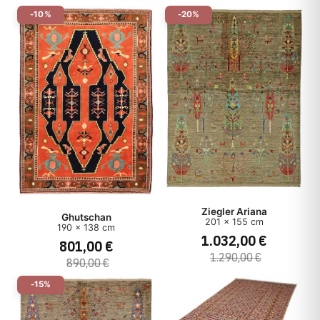
-10%
-20%
Ziegler Ariana
Ghutschan
201 x 155 cm
190 x 138 cm
1.032,00 €
801,00 €
1.290,00 €
890,00 €
-15%