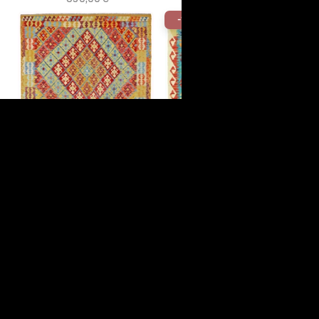
-10%
Kelim Afghan Hindukusch
292 x 212 cm
Kelim Afghan Hindukusch
873,00 €
153 x 99 cm
153,00 €
170,00 €