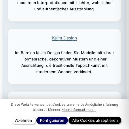
modernen Interpretationen mit leichter, wohnlicher
und authentischer Ausstrahlung.
Kelim Design
Im Bereich Kelim Design finden Sie Modelle mit klarer
Formsprache, dekorativen Mustern und einer
Ausrichtung, die traditionelle Teppichkunst mit
modernem Wohnen verbindet.
Kelim Afghan Hindukusch
Diese Website verwendet Cookies, um eine bestmögliche Erfahrung
bieten zu können.
Mehr Informationen ...
Diese Stilrichtung steht für charaktervolle Muster,
Ablehnen
Konfigurieren
Alle Cookies akzeptieren
traditionelle Herkunft und eine starke, authentische
Präsenz, die besonders gut zu natürlichen und