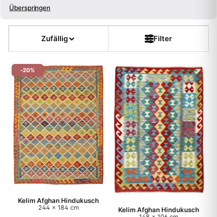
Überspringen
Größe
Zufällig
Filter
Farbe
-20%
Form
Kette
Flor
Dicke
Teppichart
Kelim Afghan Hindukusch
244 x 184 cm
Kelim Afghan Hindukusch
Herkunft
148 x 106 cm