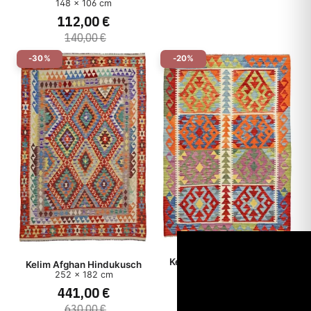
148 x 106 cm
112,00 €
140,00 €
-30%
-20%
Kelim Afghan Hindukusch
Kelim Afghan Hindukusch
178 x 126 cm
252 x 182 cm
224,00 €
441,00 €
280,00 €
630,00 €