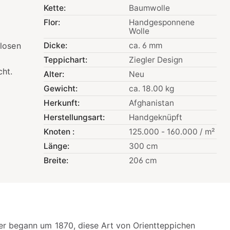
Kette:
Baumwolle
Flor:
Handgesponnene
Wolle
tlosen
Dicke:
ca. 6 mm
Teppichart:
Ziegler Design
ht.
Alter:
Neu
Gewicht:
ca. 18.00 kg
Herkunft:
Afghanistan
Herstellungsart:
Handgeknüpft
Knoten :
125.000 - 160.000 / m²
Länge:
300 cm
Breite:
206 cm
er begann um 1870, diese Art von Orientteppichen