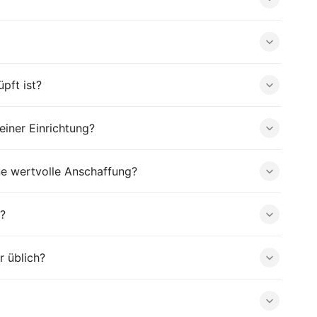
pft ist?
iner Einrichtung?
ne wertvolle Anschaffung?
?
r üblich?