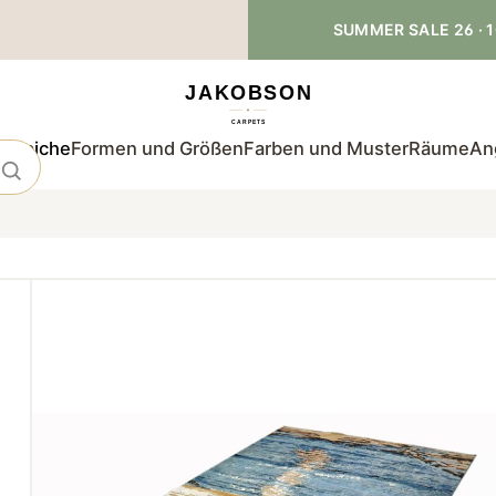
SUMMER SALE 26 · 1
teppiche
Formen und Größen
Farben und Muster
Räume
An