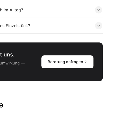
h im Alltag?
es Einzelstück?
t uns.
Beratung anfragen
Raumwirkung —
e