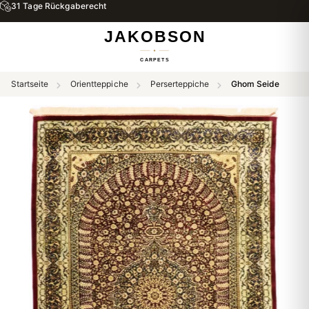
31 Tage Rückgaberecht
Startseite
Orientteppiche
Perserteppiche
Ghom Seide