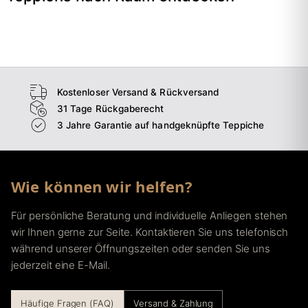
→
Wohnzimmer
→
Schlafzimmer
→
Esszimmer
→
Flur
Kostenloser Versand & Rückversand
31 Tage Rückgaberecht
3 Jahre Garantie auf handgeknüpfte Teppiche
Wie können wir helfen?
Für persönliche Beratung und individuelle Anliegen stehen
wir Ihnen gerne zur Seite. Kontaktieren Sie uns telefonisch
während unserer Öffnungszeiten oder senden Sie uns
jederzeit eine E-Mail.
Häufige Fragen (FAQ)
Versand & Zahlung