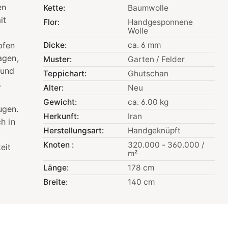
en
Kette:
Baumwolle
it
Flor:
Handgesponnene
Wolle
pfen
Dicke:
ca. 6 mm
agen,
Muster:
Garten / Felder
 und
Teppichart:
Ghutschan
.
Alter:
Neu
Gewicht:
ca. 6.00 kg
ugen.
Herkunft:
Iran
h in
Herstellungsart:
Handgeknüpft
Knoten :
320.000 - 360.000 /
eit
m²
Länge:
178 cm
Breite:
140 cm