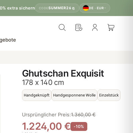
0% extra sichern
SUMMER26
DE · EUR
CODE
gebote
Ghutschan Exquisit
178 x 140 cm
Handgeknüpft
Handgesponnene Wolle
Einzelstück
Ursprünglicher Preis:
1.360,00 €
1.224,00 €
-10%