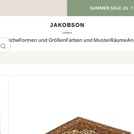
SUMMER SALE 26 · 1
teppiche
Formen und Größen
Farben und Muster
Räume
An