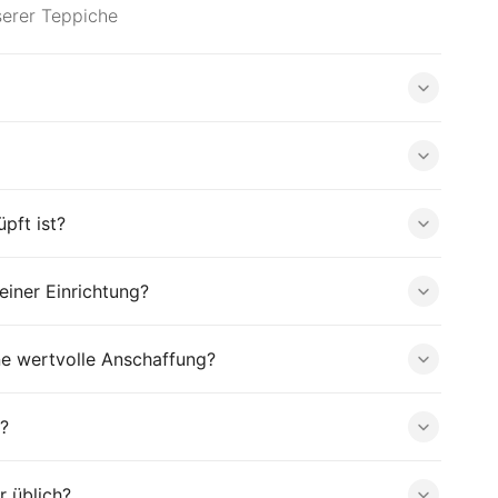
serer Teppiche
pft ist?
iner Einrichtung?
ne wertvolle Anschaffung?
?
r üblich?