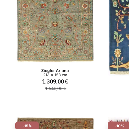
Ziegler Ariana
216 x 153 cm
1.309,00 €
1.540,00 €
-15%
-10%