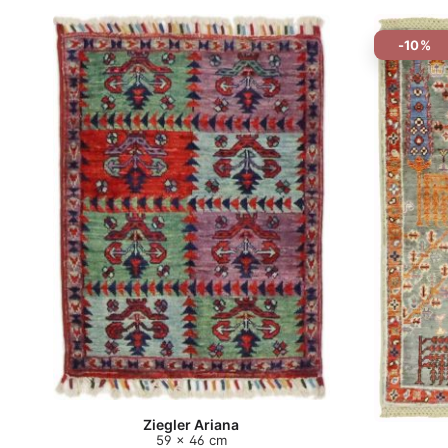
-10%
Ziegler Ariana
59 x 46 cm