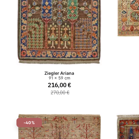
Ziegler Ariana
91 x 59 cm
216,00 €
270,00 €
-40%