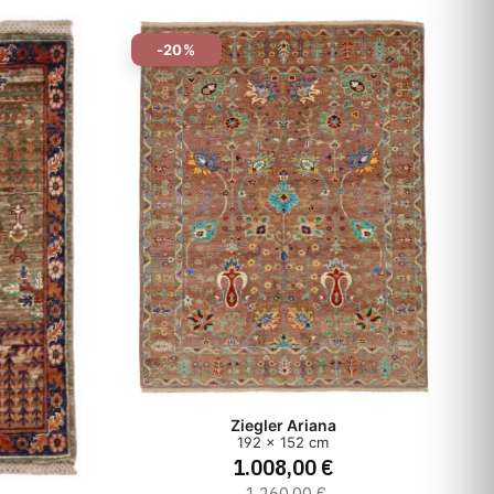
-20%
Ziegler Ariana
192 x 152 cm
1.008,00 €
1.260,00 €