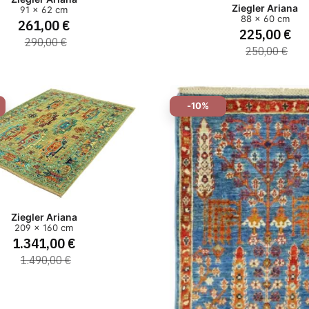
Ziegler Ariana
91 x 62 cm
88 x 60 cm
261,00 €
225,00 €
290,00 €
250,00 €
-10%
Ziegler Ariana
209 x 160 cm
1.341,00 €
1.490,00 €