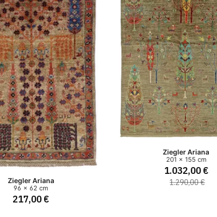
Ziegler Ariana
201 x 155 cm
1.032,00 €
Ziegler Ariana
1.290,00 €
96 x 62 cm
217,00 €