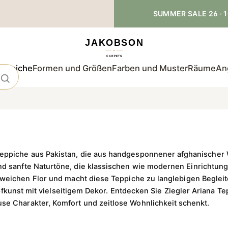
SUMMER SALE 26 · 1
teppiche
Formen und Größen
Farben und Muster
Räume
An
teppiche aus Pakistan, die aus handgesponnener afghanischer W
und sanfte Naturtöne, die klassischen wie modernen Einrichtu
 weichen Flor und macht diese Teppiche zu langlebigen Beglei
üpfkunst mit vielseitigem Dekor. Entdecken Sie Ziegler Ariana
se Charakter, Komfort und zeitlose Wohnlichkeit schenkt.