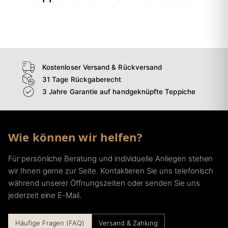
→
Wohnzimmer
→
Schlafzimmer
→
Esszimmer
→
Flur
Kostenloser Versand & Rückversand
31 Tage Rückgaberecht
3 Jahre Garantie auf handgeknüpfte Teppiche
Wie können wir helfen?
Für persönliche Beratung und individuelle Anliegen stehen
wir Ihnen gerne zur Seite. Kontaktieren Sie uns telefonisch
während unserer Öffnungszeiten oder senden Sie uns
jederzeit eine E-Mail.
Häufige Fragen (FAQ)
Versand & Zahlung