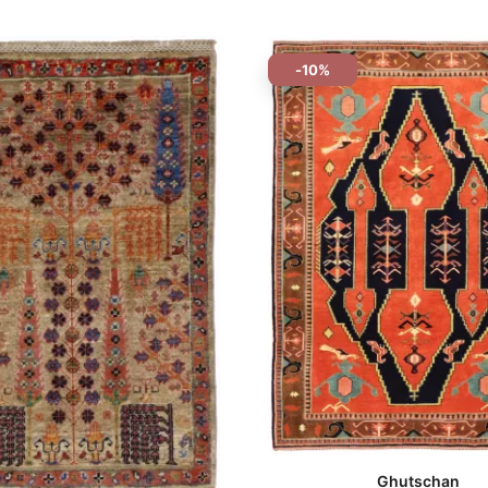
-10%
Ghutschan