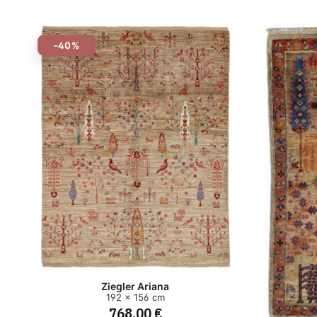
-40%
Ziegler Ariana
192 x 156 cm
768,00 €