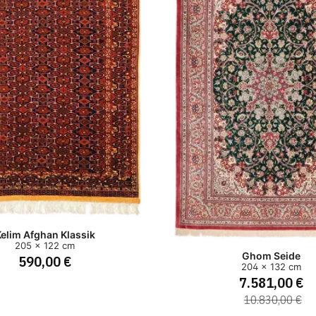
elim Afghan Klassik
205 x 122 cm
Ghom Seide
590,00 €
204 x 132 cm
7.581,00 €
10.830,00 €