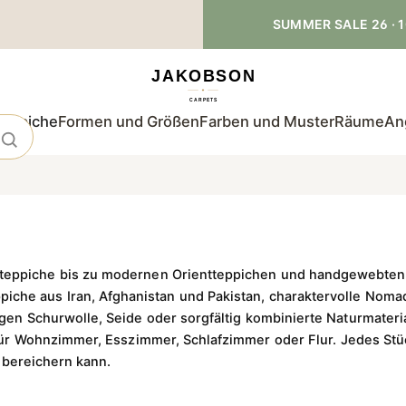
SUMMER SALE 26 · 1
teppiche
Formen und Größen
Farben und Muster
Räume
An
nteppiche bis zu modernen Orientteppichen und handgewebten 
iche aus Iran, Afghanistan und Pakistan, charaktervolle Noma
gen Schurwolle, Seide oder sorgfältig kombinierte Naturmateri
r Wohnzimmer, Esszimmer, Schlafzimmer oder Flur. Jedes Stück 
 bereichern kann.