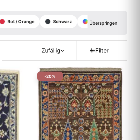
Rot / Orange
Schwarz
Mehrfarbig
Überspringen
Zufällig
Filter
-20%