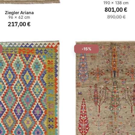
190 x 138 cm
801,00 €
Ziegler Ariana
890,00 €
96 x 62 cm
217,00 €
-15%