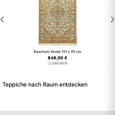
Kaschmir Seide
151 x 95 cm
868,00 €
1.240,00 €
Teppiche nach Raum entdecken
→
Wohnzimmer
→
Schlafzimmer
→
Esszimmer
→
Flur