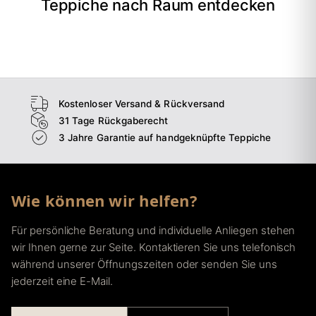
Teppiche nach Raum entdecken
→
Wohnzimmer
→
Schlafzimmer
→
Esszimmer
→
Flur
Kostenloser Versand & Rückversand
31 Tage Rückgaberecht
3 Jahre Garantie auf handgeknüpfte Teppiche
Wie können wir helfen?
Für persönliche Beratung und individuelle Anliegen stehen
wir Ihnen gerne zur Seite. Kontaktieren Sie uns telefonisch
während unserer Öffnungszeiten oder senden Sie uns
jederzeit eine E-Mail.