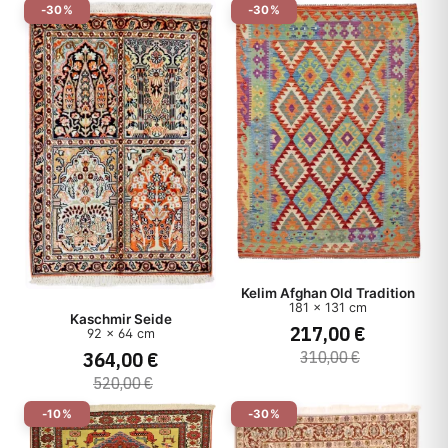
-30%
-30%
Kelim Afghan Old Tradition
181 x 131 cm
Kaschmir Seide
217,00 €
92 x 64 cm
364,00 €
310,00 €
520,00 €
-10%
-30%