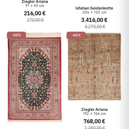
Ziegler Ariana
91 x 59 cm
Isfahan Seidenkette
Herkunft
216,00 €
204 x 125 cm
3.416,00 €
270,00 €
Herstellungsart
4.270,00 €
-30%
-40%
Stil
Preis
Ziegler Ariana
192 x 156 cm
768,00 €
1.280,00 €