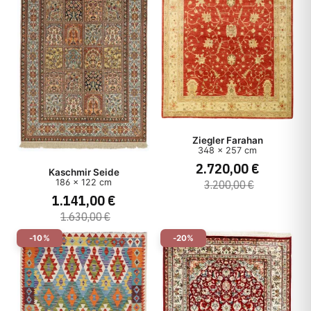
Ziegler Farahan
348 x 257 cm
2.720,00 €
Kaschmir Seide
186 x 122 cm
3.200,00 €
1.141,00 €
1.630,00 €
-10%
-20%