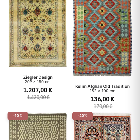
Ziegler Design
209 x 150 cm
Kelim Afghan Old Tradition
1.207,00 €
152 x 100 cm
1.420,00 €
136,00 €
170,00 €
-10%
-20%