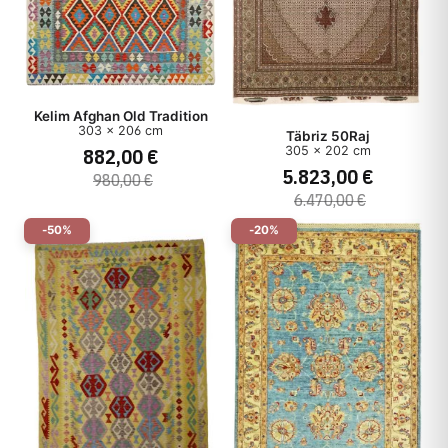
Kelim Afghan Old Tradition
303 x 206 cm
Täbriz 50Raj
305 x 202 cm
882,00 €
5.823,00 €
980,00 €
6.470,00 €
-50%
-20%