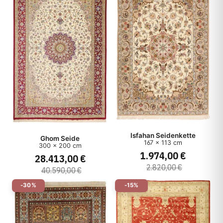
Isfahan Seidenkette
Ghom Seide
167 x 113 cm
300 x 200 cm
1.974,00 €
28.413,00 €
2.820,00 €
40.590,00 €
-30%
-15%