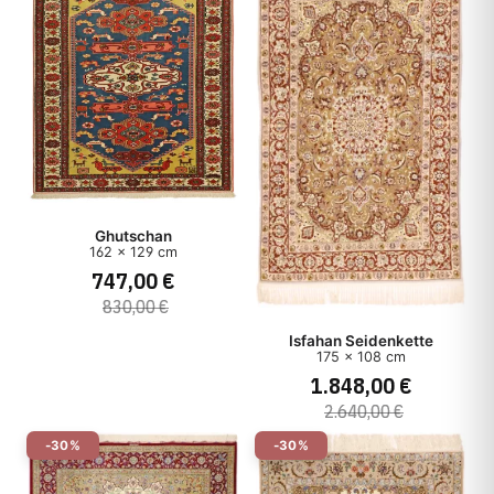
Ghutschan
162 x 129 cm
747,00 €
830,00 €
Isfahan Seidenkette
175 x 108 cm
1.848,00 €
2.640,00 €
-30%
-30%