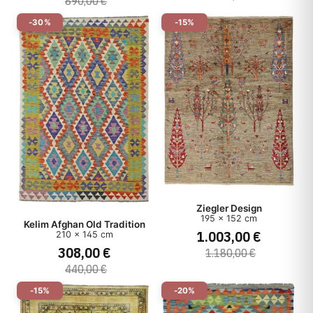
890,00 €
-30%
-15%
Ziegler Design
195 x 152 cm
Kelim Afghan Old Tradition
1.003,00 €
210 x 145 cm
308,00 €
1.180,00 €
440,00 €
-15%
-20%