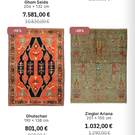
Ghom Seide
204 x 132 cm
7.581,00 €
10.830,00 €
-10%
-20%
Ziegler Ariana
Ghutschan
201 x 155 cm
190 x 138 cm
1.032,00 €
801,00 €
1.290,00 €