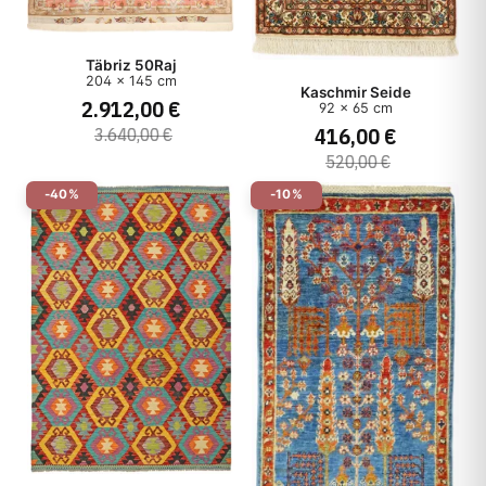
Täbriz 50Raj
204 x 145 cm
Kaschmir Seide
2.912,00 €
92 x 65 cm
416,00 €
3.640,00 €
520,00 €
-40%
-10%