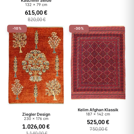
Kaschmir Seide
132 x 79 cm
615,00 €
820,00 €
-10%
-30%
Kelim Afghan Klassik
187 x 142 cm
Ziegler Design
230 x 176 cm
525,00 €
1.026,00 €
750,00 €
1.140,00 €