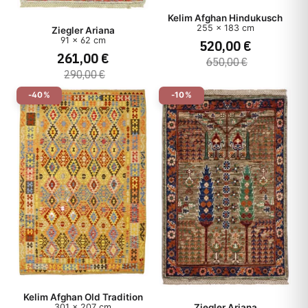
Kelim Afghan Hindukusch
255 x 183 cm
Ziegler Ariana
91 x 62 cm
520,00 €
261,00 €
650,00 €
290,00 €
-40%
-10%
Kelim Afghan Old Tradition
Ziegler Ariana
301 x 207 cm