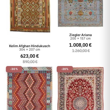
Ziegler Ariana
200 x 157 cm
1.008,00 €
Kelim Afghan Hindukusch
304 x 207 cm
1.260,00 €
623,00 €
890,00 €
-30%
-20%