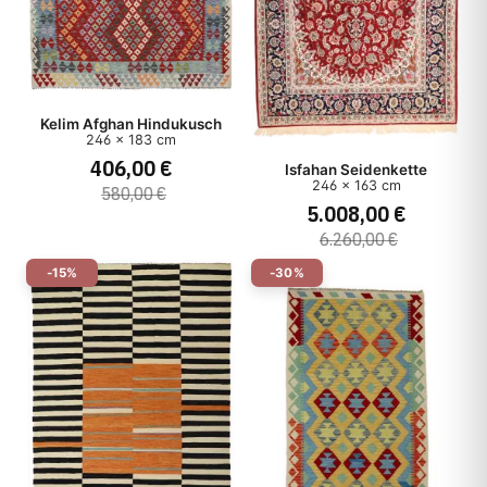
Kelim Afghan Hindukusch
246 x 183 cm
406,00 €
Isfahan Seidenkette
246 x 163 cm
580,00 €
5.008,00 €
6.260,00 €
-15%
-30%