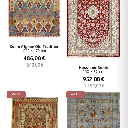
Kelim Afghan Old Tradition
231 x 179 cm
486,00 €
540,00 €
Kaschmir Seide
150 x 92 cm
952,00 €
1.190,00 €
-30%
-20%