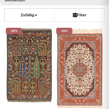
Größe
Zufällig
Filter
Farbe
-20%
-20%
Form
Kette
Flor
Dicke
Muster
Teppichart