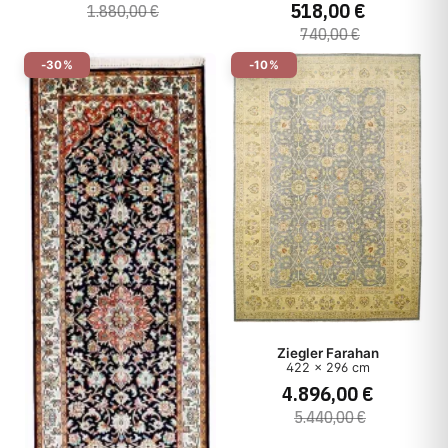
518,00 €
1.880,00 €
740,00 €
-30%
-10%
Ziegler Farahan
422 x 296 cm
4.896,00 €
5.440,00 €