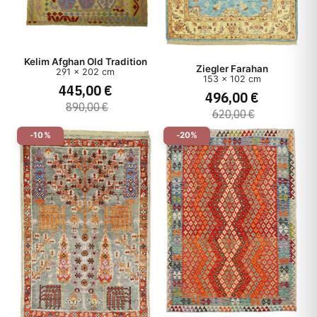
Kelim Afghan Old Tradition
Ziegler Farahan
291 x 202 cm
153 x 102 cm
445,00 €
496,00 €
890,00 €
620,00 €
-10%
-20%