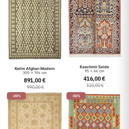
Kaschmir Seide
Kelim Afghan Modern
95 x 64 cm
305 x 194 cm
416,00 €
891,00 €
520,00 €
990,00 €
-20%
-50%