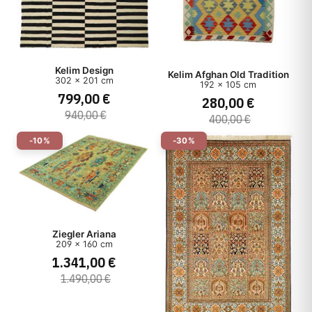
Kelim Design
Kelim Afghan Old Tradition
302 x 201 cm
192 x 105 cm
799,00 €
280,00 €
940,00 €
400,00 €
-10%
-30%
Ziegler Ariana
209 x 160 cm
1.341,00 €
1.490,00 €