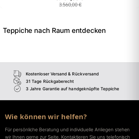
3.560,00 €
Teppiche nach Raum entdecken
→
Wohnzimmer
→
Schlafzimmer
→
Esszimmer
→
Flur
Kostenloser Versand & Rückversand
31 Tage Rückgaberecht
3 Jahre Garantie auf handgeknüpfte Teppiche
Wie können wir helfen?
Für persönliche Beratung und individuelle Anliegen stehen
wir Ihnen gerne zur Seite. Kontaktieren Sie uns telefonisch