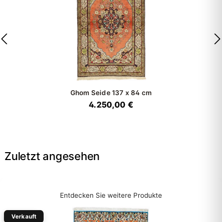
Ghom Seide
137 x 84 cm
4.250,00 €
Zuletzt angesehen
Entdecken Sie weitere Produkte
Verkauft
-20%