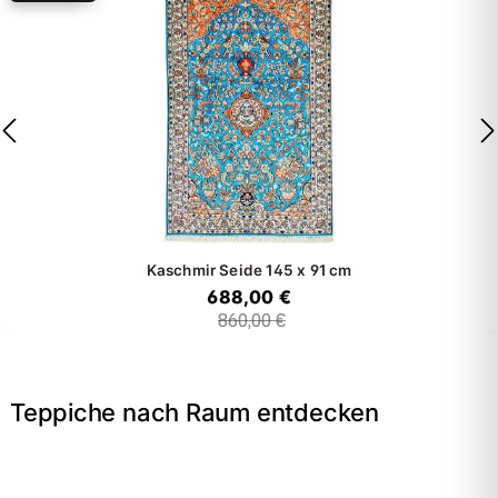
Kaschmir Seide
145 x 91 cm
688,00 €
860,00 €
Teppiche nach Raum entdecken
→
Wohnzimmer
→
Schlafzimmer
→
Esszimmer
→
Flur