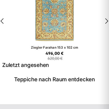
Ziegler Farahan
153 x 102 cm
496,00 €
620,00 €
Zuletzt angesehen
Teppiche nach Raum entdecken
→
Wohnzimmer
→
Schlafzimmer
→
Esszimmer
→
Flur