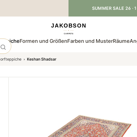
SUMMER SALE 26 · 1
teppiche
Formen und Größen
Farben und Muster
Räume
An
orfteppiche
Keshan Shadsar