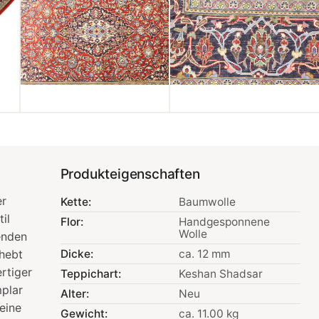
Produkteigenschaften
er
Kette:
Baumwolle
il
Flor:
Handgesponnene
Wolle
enden
 hebt
Dicke:
ca. 12 mm
rtiger
Teppichart:
Keshan Shadsar
mplar
Alter:
Neu
eine
Gewicht:
ca. 11.00 kg