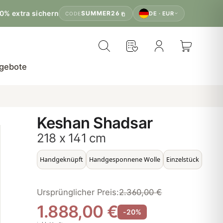
0% extra sichern
SUMMER26
DE · EUR
CODE
gebote
Keshan Shadsar
218 x 141 cm
Handgeknüpft
Handgesponnene Wolle
Einzelstück
Ursprünglicher Preis:
2.360,00 €
1.888,00 €
-20%