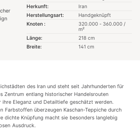
Herkunft:
Iran
scher
Herstellungsart:
Handgeknüpft
ign
Knoten :
320.000 - 360.000 /
m²
Länge:
218 cm
Breite:
141 cm
ichstädten des Iran und steht seit Jahrhunderten für
s Zentrum entlang historischer Handelsrouten
r ihre Eleganz und Detailtiefe geschätzt werden.
hen Farbstoffen überzeugen Kaschan-Teppiche durch
re dichte Knüpfung macht sie besonders langlebig
tlosen Ausdruck.