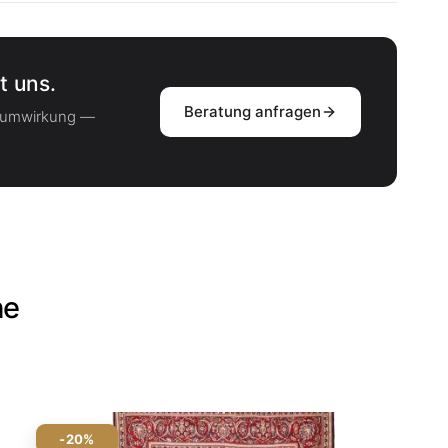
t uns.
Beratung anfragen
Raumwirkung —
he
-20%