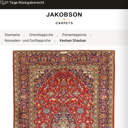
31 Tage Rückgaberecht
Startseite
Orientteppiche
Perserteppiche
Nomaden- und Dorfteppiche
Keshan Shadsar