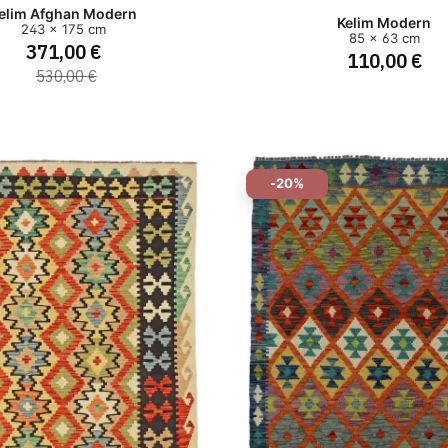
elim Afghan Modern
Kelim Modern
243 x 175 cm
85 x 63 cm
371,00 €
110,00 €
530,00 €
-20%