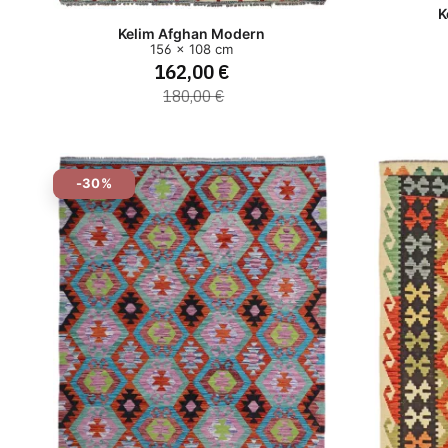
K
Kelim Afghan Modern
156 x 108 cm
162,00 €
180,00 €
-30%