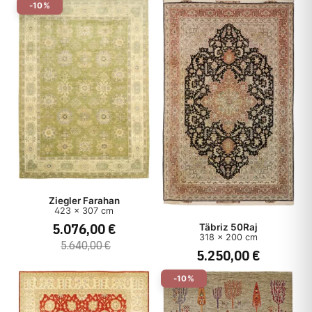
-10%
Ziegler Farahan
423 x 307 cm
5.076,00 €
Täbriz 50Raj
318 x 200 cm
5.640,00 €
5.250,00 €
-10%