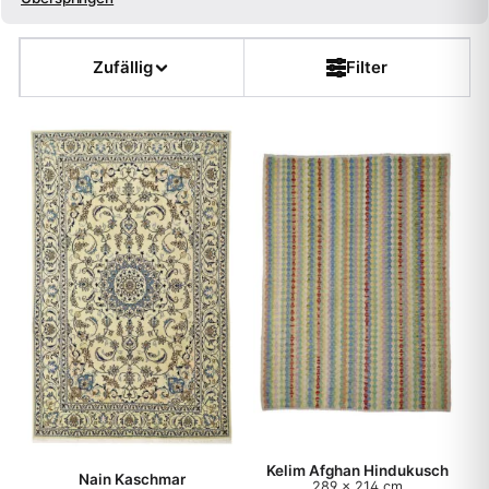
Größe
Zufällig
Filter
Farbe
Form
Kette
Flor
Dicke
Muster
Teppichart
Kelim Afghan Hindukusch
Nain Kaschmar
289 x 214 cm