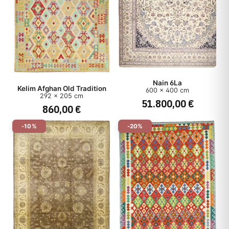
Nain 6La
Kelim Afghan Old Tradition
600 x 400 cm
292 x 205 cm
51.800,00 €
860,00 €
-10%
-20%