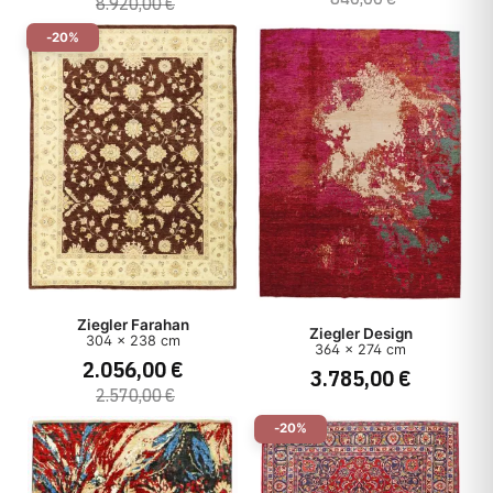
8.920,00 €
-20%
Ziegler Farahan
Ziegler Design
304 x 238 cm
364 x 274 cm
2.056,00 €
3.785,00 €
2.570,00 €
-20%