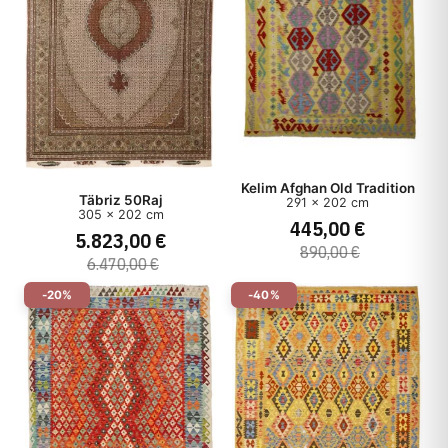
Kelim Afghan Old Tradition
Täbriz 50Raj
291 x 202 cm
305 x 202 cm
445,00 €
5.823,00 €
890,00 €
6.470,00 €
-20%
-40%