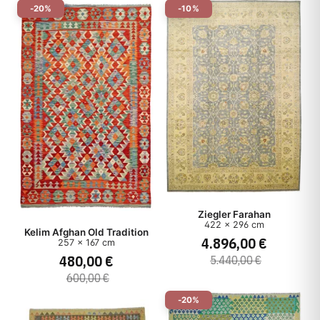
-20%
-10%
Ziegler Farahan
422 x 296 cm
Kelim Afghan Old Tradition
4.896,00 €
257 x 167 cm
480,00 €
5.440,00 €
600,00 €
-20%