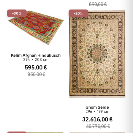
890,00 €
-30%
-20%
Kelim Afghan Hindukusch
294 x 203 cm
595,00 €
850,00 €
Ghom Seide
296 x 199 cm
32.616,00 €
40.770,00 €