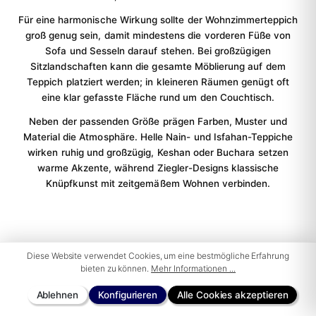
Für eine harmonische Wirkung sollte der Wohnzimmerteppich
groß genug sein, damit mindestens die vorderen Füße von
Sofa und Sesseln darauf stehen. Bei großzügigen
Sitzlandschaften kann die gesamte Möblierung auf dem
Teppich platziert werden; in kleineren Räumen genügt oft
eine klar gefasste Fläche rund um den Couchtisch.
Neben der passenden Größe prägen Farben, Muster und
Material die Atmosphäre. Helle Nain- und Isfahan-Teppiche
wirken ruhig und großzügig, Keshan oder Buchara setzen
warme Akzente, während Ziegler-Designs klassische
Knüpfkunst mit zeitgemäßem Wohnen verbinden.
Diese Website verwendet Cookies, um eine bestmögliche Erfahrung
bieten zu können.
Mehr Informationen ...
UNSERE AUSWAHL
Orientteppiche für klassische und moderne
Ablehnen
Konfigurieren
Alle Cookies akzeptieren
Wohnstile