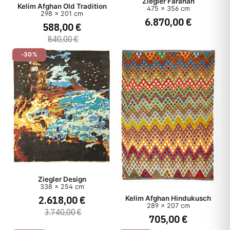
Ziegler Farahan
Kelim Afghan Old Tradition
475 x 356 cm
298 x 201 cm
6.870,00 €
588,00 €
840,00 €
-30%
Ziegler Design
338 x 254 cm
2.618,00 €
Kelim Afghan Hindukusch
289 x 207 cm
3.740,00 €
705,00 €