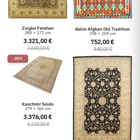
Ziegler Farahan
Kelim Afghan Old Tradition
388 x 272 cm
298 x 209 cm
3.321,00 €
752,00 €
3.690,00 €
940,00 €
-20%
Kaschmir Seide
279 x 184 cm
3.376,00 €
4.220,00 €