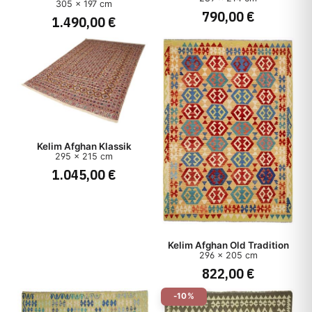
305 x 197 cm
790,00 €
1.490,00 €
Herkunft
Herstellungsart
Stil
Preis
Kelim Afghan Klassik
295 x 215 cm
1.045,00 €
Kelim Afghan Old Tradition
296 x 205 cm
822,00 €
-10%