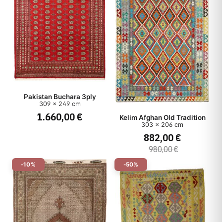
Pakistan Buchara 3ply
309 x 249 cm
1.660,00 €
Kelim Afghan Old Tradition
303 x 206 cm
882,00 €
980,00 €
-10%
-50%