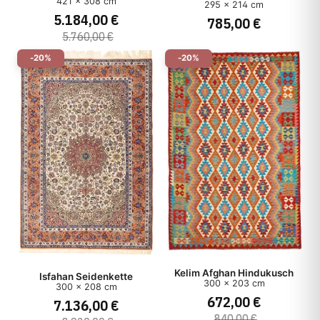
421 x 308 cm
295 x 214 cm
5.184,00 €
785,00 €
5.760,00 €
-20%
-20%
Kelim Afghan Hindukusch
Isfahan Seidenkette
300 x 203 cm
300 x 208 cm
672,00 €
7.136,00 €
840,00 €