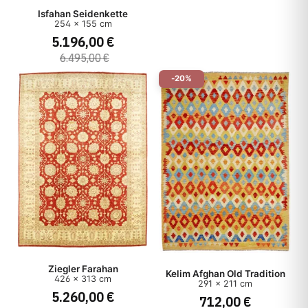
Isfahan Seidenkette
254 x 155 cm
5.196,00 €
6.495,00 €
-20%
Ziegler Farahan
Kelim Afghan Old Tradition
426 x 313 cm
291 x 211 cm
5.260,00 €
712,00 €