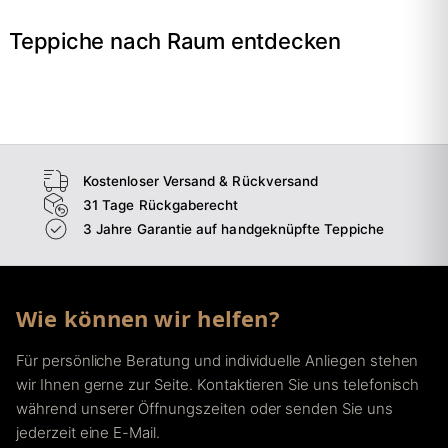
Teppiche nach Raum entdecken
→
Wohnzimmer
→
Schlafzimmer
→
Esszimmer
→
Flur
Kostenloser Versand & Rückversand
31 Tage Rückgaberecht
3 Jahre Garantie auf handgeknüpfte Teppiche
Wie können wir helfen?
Für persönliche Beratung und individuelle Anliegen stehen
wir Ihnen gerne zur Seite. Kontaktieren Sie uns telefonisch
während unserer Öffnungszeiten oder senden Sie uns
jederzeit eine E-Mail.