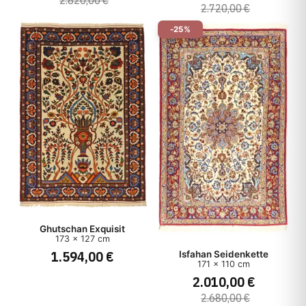
2.820,00 €
2.720,00 €
-25%
Ghutschan Exquisit
173 x 127 cm
1.594,00 €
Isfahan Seidenkette
171 x 110 cm
2.010,00 €
2.680,00 €