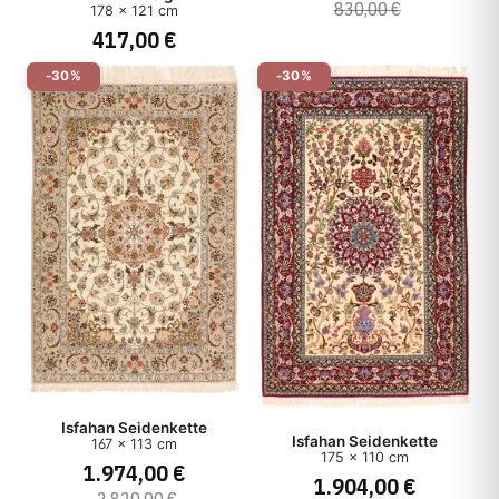
830,00 €
178 x 121 cm
417,00 €
Herkunft
-30%
-30%
Herstellungsart
Stil
Preis
Isfahan Seidenkette
Isfahan Seidenkette
167 x 113 cm
175 x 110 cm
1.974,00 €
1.904,00 €