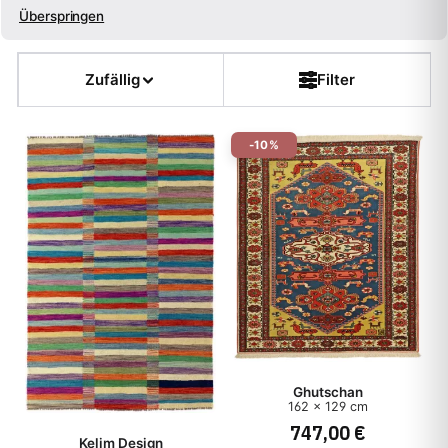
Überspringen
Größe
Zufällig
Filter
Farbe
-10%
Form
Kette
Flor
Dicke
Muster
Ghutschan
162 x 129 cm
747,00 €
Teppichart
Kelim Design