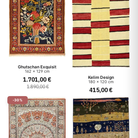
Ghutschan Exquisit
162 x 129 cm
Kelim Design
1.701,00 €
180 x 120 cm
1.890,00 €
415,00 €
-30%