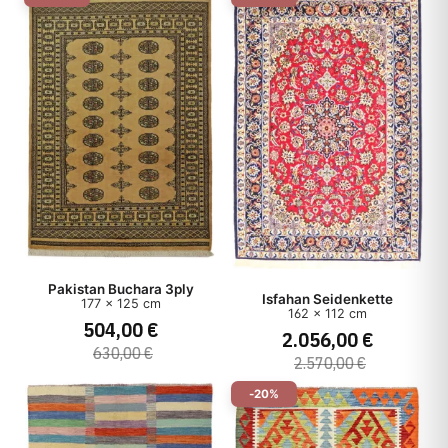
Pakistan Buchara 3ply
Isfahan Seidenkette
177 x 125 cm
162 x 112 cm
504,00 €
2.056,00 €
630,00 €
2.570,00 €
-20%