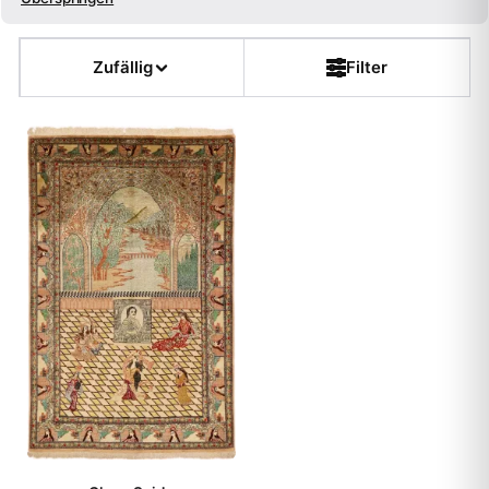
Größe
Zufällig
Filter
Farbe
Form
Kette
Flor
Dicke
Muster
Teppichart