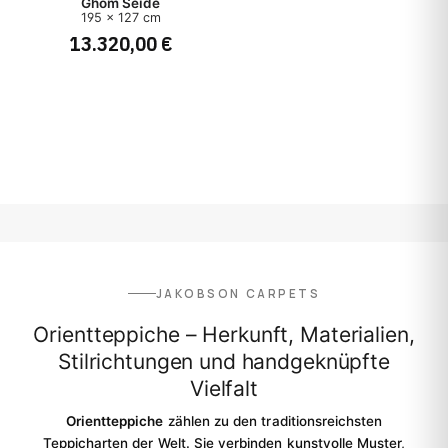
Ghom Seide
195 x 127 cm
Herkunft
13.320,00 €
Herstellungsart
Stil
Preis
JAKOBSON CARPETS
Orientteppiche – Herkunft, Materialien,
Stilrichtungen und handgeknüpfte
Vielfalt
Orientteppiche
zählen zu den traditionsreichsten
Teppicharten der Welt. Sie verbinden kunstvolle Muster,