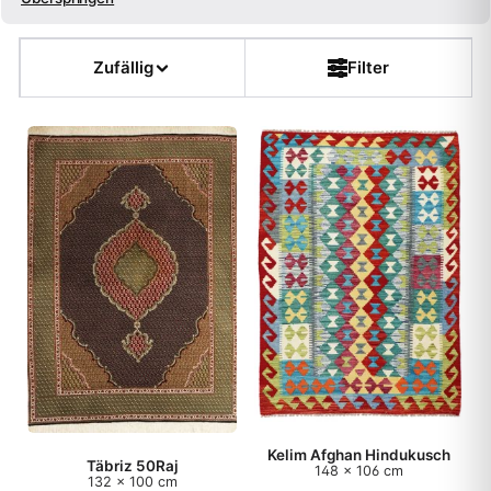
Größe
Zufällig
Filter
Farbe
Form
Kette
Flor
Dicke
Muster
Kelim Afghan Hindukusch
Teppichart
Täbriz 50Raj
148 x 106 cm
132 x 100 cm