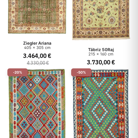
Ziegler Ariana
405 x 305 cm
Täbriz 50Raj
3.464,00 €
215 x 160 cm
3.730,00 €
4.330,00 €
-20%
-50%