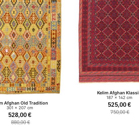
Kelim Afghan Klass
187 x 142 cm
525,00 €
im Afghan Old Tradition
301 x 207 cm
750,00 €
528,00 €
880,00 €