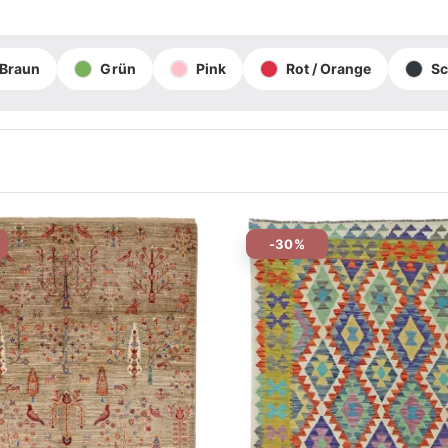
Braun
Grün
Pink
Rot / Orange
S
-30%