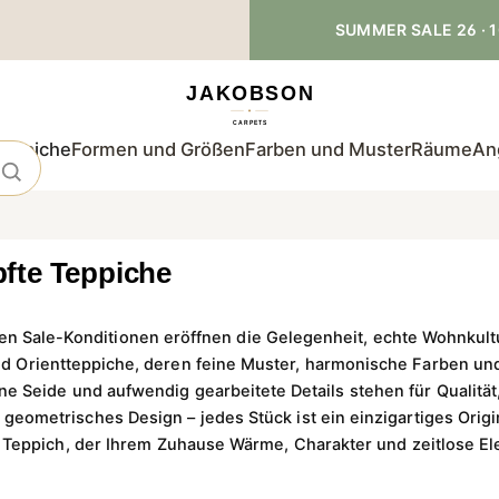
SUMMER SALE 26 · 1
teppiche
Formen und Größen
Farben und Muster
Räume
An
fte Teppiche
 Sale-Konditionen eröffnen die Gelegenheit, echte Wohnkult
nd Orientteppiche, deren feine Muster, harmonische Farben u
e Seide und aufwendig gearbeitete Details stehen für Qualität,
geometrisches Design – jedes Stück ist ein einzigartiges Orig
 Teppich, der Ihrem Zuhause Wärme, Charakter und zeitlose El