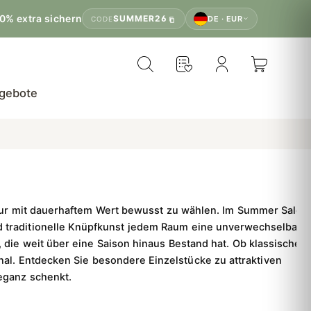
0% extra sichern
SUMMER26
DE · EUR
CODE
gebote
ur mit dauerhaftem Wert bewusst zu wählen.
Im Summer Sale
nd traditionelle Knüpfkunst jedem Raum eine unverwechselbare
 die weit über eine Saison hinaus Bestand hat. Ob klassisches
inal. Entdecken Sie besondere Einzelstücke zu attraktiven
eganz schenkt.