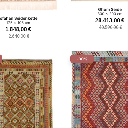
Ghom Seide
300 x 200 cm
Isfahan Seidenkette
28.413,00 €
175 x 108 cm
40.590,00 €
1.848,00 €
2.640,00 €
-30%