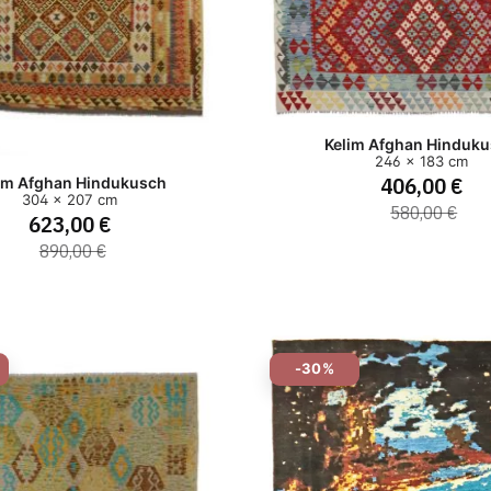
Kelim Afghan Hinduk
246 x 183 cm
406,00 €
im Afghan Hindukusch
304 x 207 cm
580,00 €
623,00 €
890,00 €
-30%