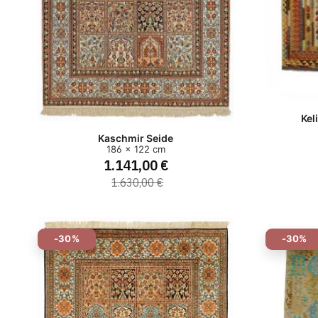
Kel
Kaschmir Seide
186 x 122 cm
1.141,00 €
1.630,00 €
-30%
-30%