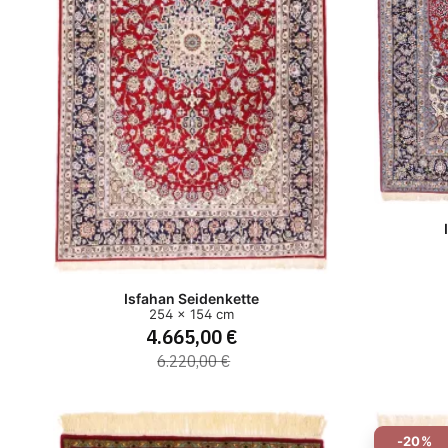
Isfahan Seidenkette
254 x 154 cm
4.665,00 €
6.220,00 €
-20%