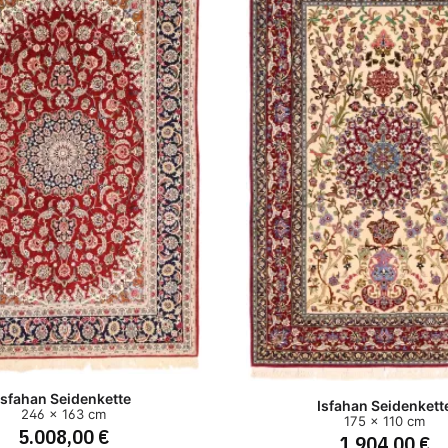
Isfahan Seidenkette
Isfahan Seidenkett
246 x 163 cm
175 x 110 cm
5.008,00 €
1.904,00 €