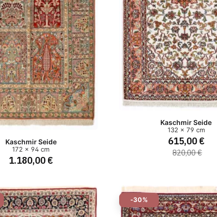
Kaschmir Seide
132 x 79 cm
615,00 €
Kaschmir Seide
172 x 94 cm
820,00 €
1.180,00 €
-30%