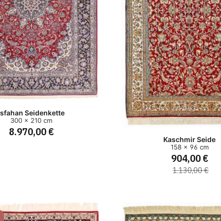
Isfahan Seidenkette
300 x 210 cm
8.970,00 €
Kaschmir Seide
158 x 96 cm
904,00 €
1.130,00 €