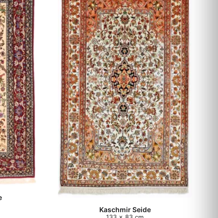
e
Kaschmir Seide
133 x 83 cm