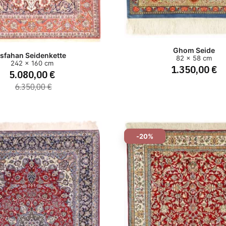
Ghom Seide
Isfahan Seidenkette
82 x 58 cm
242 x 160 cm
1.350,00 €
5.080,00 €
6.350,00 €
-20%