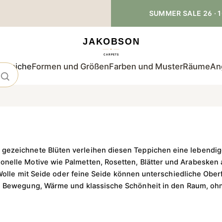
SUMMER SALE 26 · 1
teppiche
Formen und Größen
Farben und Muster
Räume
An
gezeichnete Blüten verleihen diesen Teppichen eine lebendig
ionelle Motive wie Palmetten, Rosetten, Blätter und Arabesken 
 Wolle mit Seide oder feine Seide können unterschiedliche Ob
e Bewegung, Wärme und klassische Schönheit in den Raum, ohne 