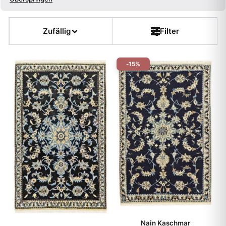
Größe
Zufällig
Filter
Farbe
-15%
Form
Kette
Flor
Dicke
Muster
Teppichart
Nain Kaschmar