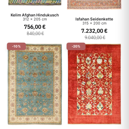
Kelim Afghan Hindukusch
Isfahan Seidenkette
312 x 205 cm
315 x 200 cm
756,00 €
7.232,00 €
840,00 €
9.040,00 €
-10%
-20%