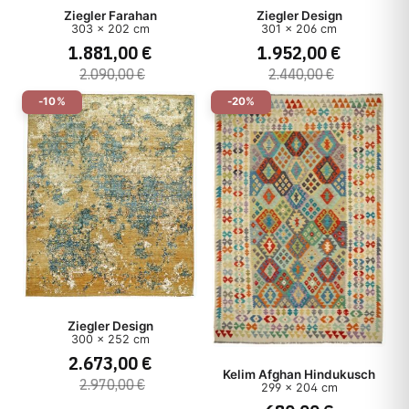
Ziegler Farahan
Ziegler Design
303 x 202 cm
301 x 206 cm
1.881,00 €
1.952,00 €
2.090,00 €
2.440,00 €
-10%
-20%
Ziegler Design
300 x 252 cm
2.673,00 €
Kelim Afghan Hindukusch
2.970,00 €
299 x 204 cm