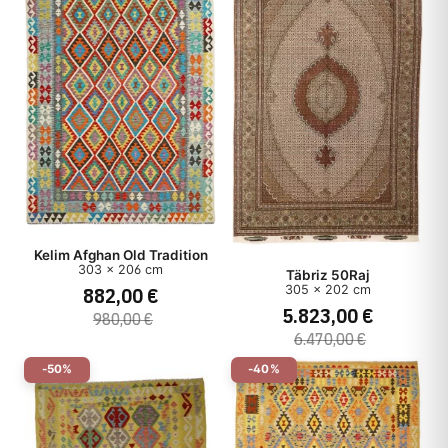
Kelim Afghan Old Tradition
303 x 206 cm
Täbriz 50Raj
305 x 202 cm
882,00 €
5.823,00 €
980,00 €
6.470,00 €
-50%
-40%