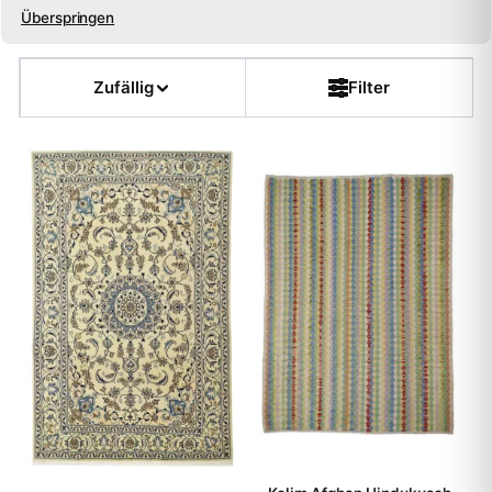
Überspringen
Größe
Zufällig
Filter
Farbe
Form
Kette
Flor
Dicke
Muster
Teppichart