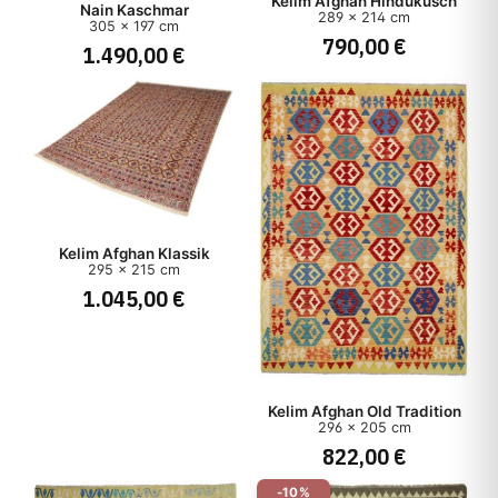
Kelim Afghan Hindukusch
Nain Kaschmar
289 x 214 cm
305 x 197 cm
790,00 €
1.490,00 €
Herkunft
Herstellungsart
Stil
Preis
Kelim Afghan Klassik
295 x 215 cm
1.045,00 €
Kelim Afghan Old Tradition
296 x 205 cm
822,00 €
-10%