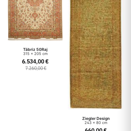
Täbriz 50Raj
315 x 205 cm
6.534,00 €
7.260,00 €
Ziegler Design
243 x 80 cm
660,00 €