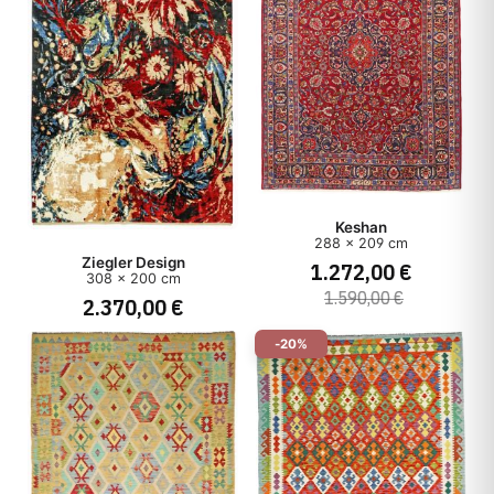
Keshan
288 x 209 cm
Ziegler Design
1.272,00 €
308 x 200 cm
1.590,00 €
2.370,00 €
-20%