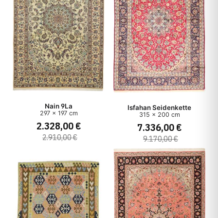
Nain 9La
Isfahan Seidenkette
297 x 197 cm
315 x 200 cm
2.328,00 €
7.336,00 €
2.910,00 €
9.170,00 €