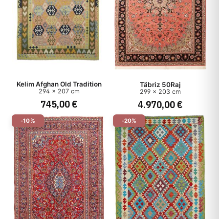
Kelim Afghan Old Tradition
Täbriz 50Raj
294 x 207 cm
299 x 203 cm
745,00 €
4.970,00 €
-10%
-20%