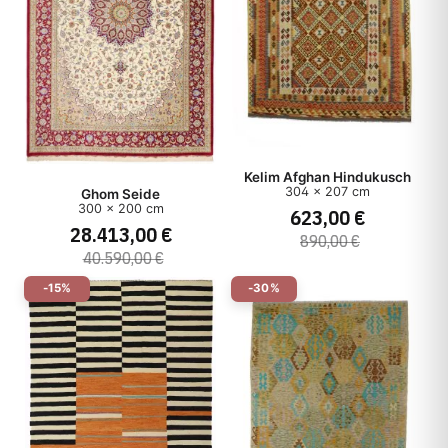
Kelim Afghan Hindukusch
304 x 207 cm
Ghom Seide
300 x 200 cm
623,00 €
28.413,00 €
890,00 €
40.590,00 €
-15%
-30%