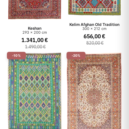
Kelim Afghan Old Tradition
Keshan
300 x 212 cm
293 x 200 cm
656,00 €
1.341,00 €
820,00 €
1.490,00 €
-10%
-20%