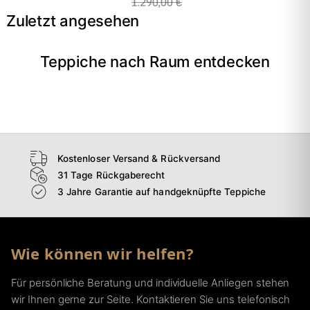
1.290,00 €
Zuletzt angesehen
Teppiche nach Raum entdecken
→
Wohnzimmer
→
Schlafzimmer
→
Esszimmer
→
Flur
Kostenloser Versand & Rückversand
31 Tage Rückgaberecht
3 Jahre Garantie auf handgeknüpfte Teppiche
Wie können wir helfen?
Für persönliche Beratung und individuelle Anliegen stehen
wir Ihnen gerne zur Seite. Kontaktieren Sie uns telefonisch