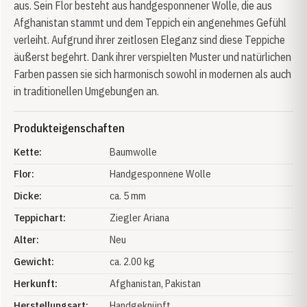
aus. Sein Flor besteht aus handgesponnener Wolle, die aus
Afghanistan stammt und dem Teppich ein angenehmes Gefühl
verleiht. Aufgrund ihrer zeitlosen Eleganz sind diese Teppiche
äußerst begehrt. Dank ihrer verspielten Muster und natürlichen
Farben passen sie sich harmonisch sowohl in modernen als auch
in traditionellen Umgebungen an.
Produkteigenschaften
Kette:
Baumwolle
Flor:
Handgesponnene Wolle
Dicke:
ca. 5 mm
Teppichart:
Ziegler Ariana
Alter:
Neu
Gewicht:
ca. 2.00 kg
Herkunft:
Afghanistan
, Pakistan
Herstellungsart:
Handgeknüpft