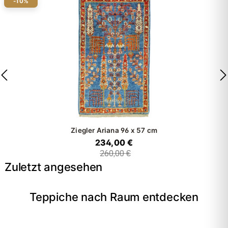
-10%
Ziegler Ariana
96 x 57 cm
234,00 €
260,00 €
Zuletzt angesehen
Teppiche nach Raum entdecken
→
Wohnzimmer
→
Schlafzimmer
→
Esszimmer
→
Flur