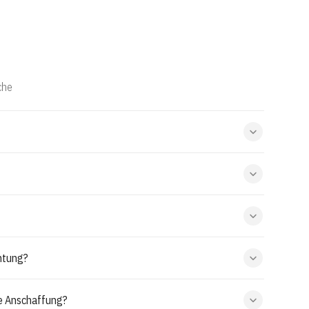
che
htung?
le Anschaffung?