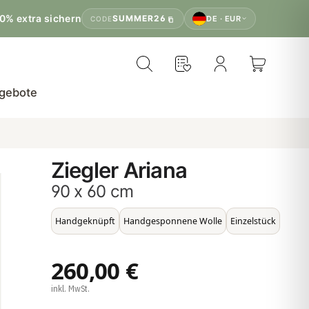
0% extra sichern
SUMMER26
DE · EUR
CODE
gebote
Ziegler Ariana
90 x 60 cm
Handgeknüpft
Handgesponnene Wolle
Einzelstück
260,00 €
inkl. MwSt.