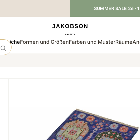
SUMMER SALE 26 · 1
teppiche
Formen und Größen
Farben und Muster
Räume
An