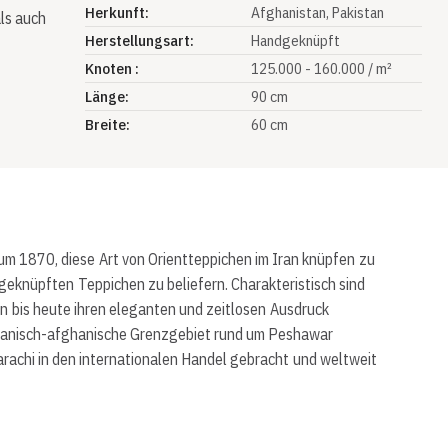
Herkunft:
Afghanistan
, Pakistan
ls auch
Herstellungsart:
Handgeknüpft
Knoten :
125.000 - 160.000 / m²
Länge:
90 cm
Breite:
60 cm
m 1870, diese Art von Orientteppichen im Iran knüpfen zu
eknüpften Teppichen zu beliefern. Charakteristisch sind
en bis heute ihren eleganten und zeitlosen Ausdruck
kistanisch-afghanische Grenzgebiet rund um Peshawar
rachi in den internationalen Handel gebracht und weltweit