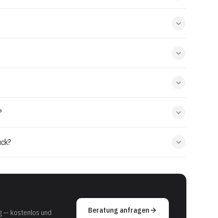
?
ück?
Beratung anfragen
g — kostenlos und