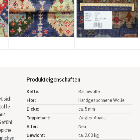
Produkteigenschaften
Kette:
Baumwolle
t sich
Flor:
Handgesponnene Wolle
toffe
Dicke:
ca. 5 mm
aus
Teppichart:
Ziegler Ariana
Gefühl
Alter:
Neu
ppiche
Gewicht:
ca. 2.00 kg
ürlichen