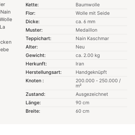
der
Kette:
Baumwolle
 Nain
Flor:
Wolle mit Seide
Wolle
Dicke:
ca. 6 mm
2La
Muster:
Medaillon
Teppichart:
Nain Kaschmar
icken
Alter:
Neu
webe
Gewicht:
ca. 2.00 kg
Herkunft:
Iran
Herstellungsart:
Handgeknüpft
Knoten :
200.000 - 250.000 /
m²
Zustand:
Ausgezeichnet
Länge:
90 cm
Breite:
60 cm