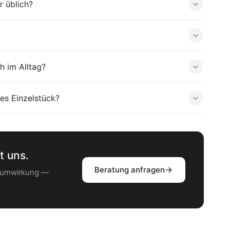
r üblich?
h im Alltag?
es Einzelstück?
t uns.
Beratung anfragen
Raumwirkung —