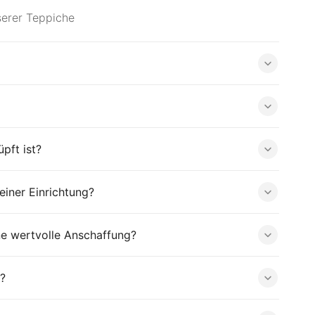
serer Teppiche
pft ist?
iner Einrichtung?
ne wertvolle Anschaffung?
?